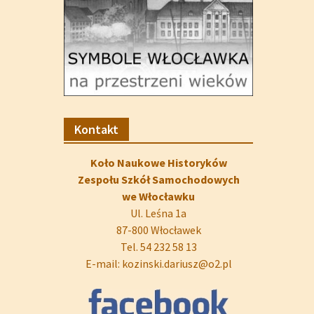
Kontakt
Koło Naukowe Historyków
Zespołu Szkół Samochodowych
we Włocławku
Ul. Leśna 1a
87-800 Włocławek
Tel. 54 232 58 13
E-mail: kozinski.dariusz@o2.pl