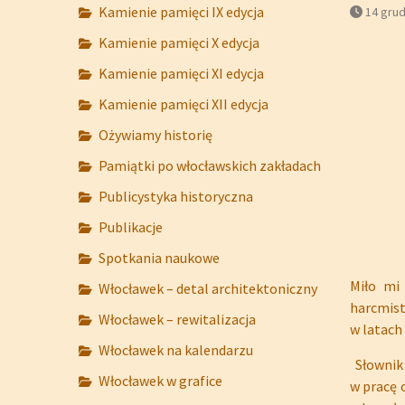
Kamienie pamięci IX edycja
14 grud
Kamienie pamięci X edycja
Kamienie pamięci XI edycja
Kamienie pamięci XII edycja
Ożywiamy historię
Pamiątki po włocławskich zakładach
Publicystyka historyczna
Publikacje
Spotkania naukowe
Miło mi
Włocławek – detal architektoniczny
harcmist
Włocławek – rewitalizacja
w latach
Włocławek na kalendarzu
Słownik 
Włocławek w grafice
w pracę 