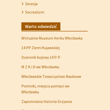
Secesja
Socrealizm
Warto odwiedzić
Wirtualne Muzeum Herbu Włocławka
14 PP Ziemi Kujawskiej
Dziennik bojowy 14 P. P.
M Z K i D we Włocławku
Włocławskie Towarzystwo Naukowe
Pomniki, miejsca pamięci we
Włocławku
Zapomniana historia Grzywna