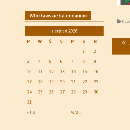
Włocławskie kalendarium
Publ
sierpień 2026
Nawig
P
W
Ś
C
P
S
N
wpisu
1
2
3
4
5
6
7
8
9
10
11
12
13
14
15
16
17
18
19
20
21
22
23
24
25
26
27
28
29
30
31
« lip
wrz »