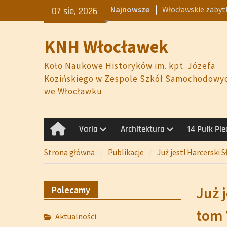
Skip
Włocławskie zabytk
Najnowsze
07 sie, 2026
to
Termometry, meta
content
Plan pracy na rok 
KNH Włocławek
Zamach majowy 1
Elżbieta Piwek-Bia
Koło Naukowe Historyków im. kpt. Józefa
Forma – Dekoracja
Kozińskiego w Zespole Szkół Samochodowy
we Włocławku
Varia
Architektura
14 Pułk Pi
Strona
główna
Strona główna
Publikacje
Już jest! Harcerski 
Już 
Polecamy
tom 
Aktualności