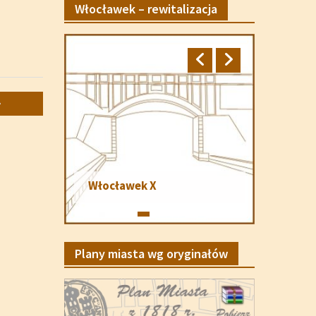
Włocławek – rewitalizacja
Włocławek X
Plany miasta wg oryginałów