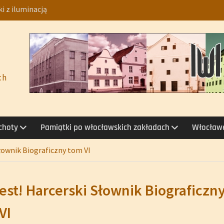
i z iluminacją
loplastyka
szkolny 2026/2027
926
łoborska. Fajans –
 1953–1981
ch
echoty
Pamiątki po włocławskich zakładach
Włocławe
Słownik Biograficzny tom VI
jest! Harcerski Słownik Biograficzn
VI