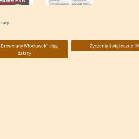
ikacje
acja
Previous
Next
„Drewniany Włocławek” ciąg
Życzenia świąteczne
post:
post:
dalszy