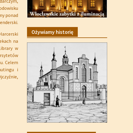
darczym,
rodowisku
amy ponad
enderski.
Ożywiamy historię
arcerski
tekach na
ibrary w
ersytetów
gu. Celem
autingu i
jczyźnie,