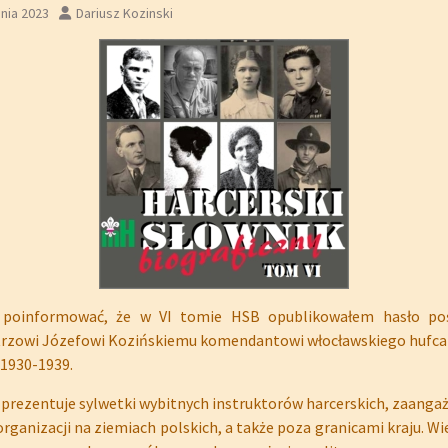
nia 2023
Dariusz Kozinski
 poinformować, że w VI tomie HSB opublikowałem hasło po
rzowi Józefowi Kozińskiemu komendantowi włocławskiego hufca
 1930-1939.
prezentuje sylwetki wybitnych instruktorów harcerskich, zaang
organizacji na ziemiach polskich, a także poza granicami kraju. Wie