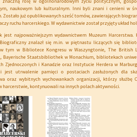
o znaczną rolę w ogólnonarodowym życiu politycznym, gospo
ym, naukowym lub kulturalnym. Inni byli znani i cenieni w ś
. Zostało już opublikowanych sześć tomów, zawierających biogr
łaczy ruchu harcerskiego. W wydawnictwie został przyjęty układ hol
 jest najpoważniejszym wydawnictwem Muzeum Harcerstwa. H
Biograficzny znalazł się m.in. w piętnastu liczących się biblio
, w tym w Bibliotece Kongresu w Waszyngtonie, The British L
, Bayerische Staatsbibliothek w Monachium, bibliotekach uniw
h Zjednoczonych i Kanadzie oraz Instytucie Herdera w Marbur
ji jest utrwalenie pamięci o postaciach zasłużonych dla sk
wa oraz wybitnych wychowankach organizacji, którzy służbę O
w harcerstwie, kontynuowali na innych polach aktywności.