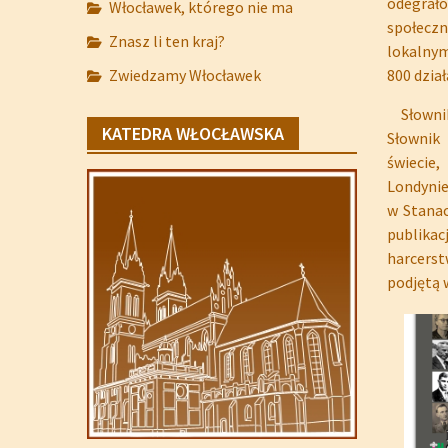
odegrał
Włocławek, którego nie ma
społeczn
Znasz li ten kraj?
lokalnym
Zwiedzamy Włocławek
800 dzia
Słownik
KATEDRA WŁOCŁAWSKA
Słownik 
świecie
Londynie
w Stanac
publikac
harcerst
podjętą 