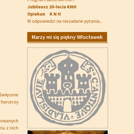
Jubileusz 20-lecia KNH
Opiekun K N H
W odpowiedzi na niezadane pytania...
Marzy mi się piękny Włocławek
święcone
 harcerzy
ażowanych
lu z nich