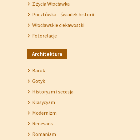
Z życia Włocławka
Pocztówka – świadek historii
Włocławskie ciekawostki
Fotorelacje
Architektura
Barok
Gotyk
Historyzm i secesja
Klasycyzm
Modernizm
Renesans
Romanizm