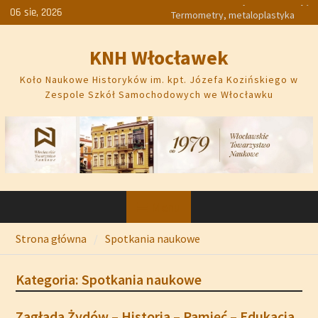
Skip
06 sie, 2026
Termometry, metaloplastyka
to
Plan pracy na rok szkolny
content
2026/2027
KNH Włocławek
Zamach majowy 1926
Elżbieta Piwek-Białoborska.
Koło Naukowe Historyków im. kpt. Józefa Kozińskiego w
Fajans – Forma – Dekoracja 1953–
Zespole Szkół Samochodowych we Włocławku
1981
Włocławskie zabytki z iluminacją
Menu
Strona główna
Spotkania naukowe
Kategoria:
Spotkania naukowe
Zagłada Żydów – Historia – Pamięć – Edukacja