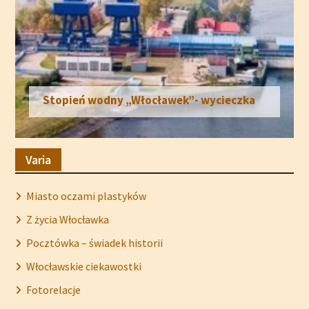
Miecz Wikinga- wyjątkowy artefakt z
Włocławka
Varia
Miasto oczami plastyków
Z życia Włocławka
Pocztówka – świadek historii
Włocławskie ciekawostki
Fotorelacje