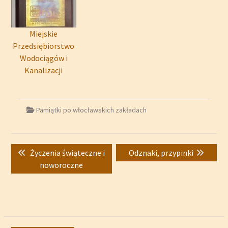
Miejskie
Przedsiębiorstwo
Wodociągów i
Kanalizacji
Pamiątki po włocławskich zakładach
Nawigacja
Previous
Next
Życzenia świąteczne i
Odznaki, przypinki
wpisu
post:
post:
noworoczne