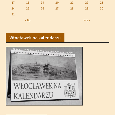
17
18
19
20
21
22
23
24
25
26
27
28
29
30
31
« lip
wrz »
Włocławek na kalendarzu