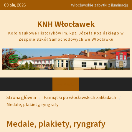
Skip
09 sie, 2026
Termometry, metaloplastyka
to
Plan pracy na rok szkolny
content
2026/2027
KNH Włocławek
Zamach majowy 1926
Elżbieta Piwek-Białoborska.
Koło Naukowe Historyków im. kpt. Józefa Kozińskiego w
Fajans – Forma – Dekoracja 1953–
Zespole Szkół Samochodowych we Włocławku
1981
Włocławskie zabytki z iluminacją
Menu
Strona główna
Pamiątki po włocławskich zakładach
Medale, plakiety, ryngrafy
Medale, plakiety, ryngrafy