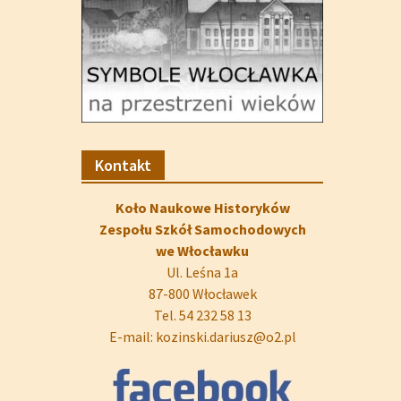
Kontakt
Koło Naukowe Historyków
Zespołu Szkół Samochodowych
we Włocławku
Ul. Leśna 1a
87-800 Włocławek
Tel. 54 232 58 13
E-mail: kozinski.dariusz@o2.pl