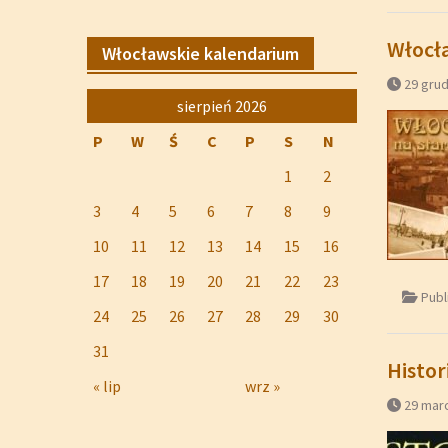
Włocła
Włocławskie kalendarium
29 grud
sierpień 2026
P
W
Ś
C
P
S
N
1
2
3
4
5
6
7
8
9
10
11
12
13
14
15
16
17
18
19
20
21
22
23
Publ
24
25
26
27
28
29
30
31
Histor
« lip
wrz »
29 mar