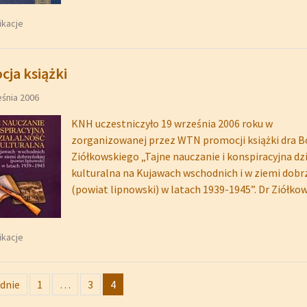
ikacje
ja książki
eśnia 2006
KNH uczestniczyło 19 września 2006 roku w
zorganizowanej przez WTN promocji książki dra 
Ziółkowskiego „Tajne nauczanie i konspiracyjna dz
kulturalna na Kujawach wschodnich i w ziemi dobr
(powiat lipnowski) w latach 1939-1945”. Dr Ziółko
ikacje
cowanie
dnie
1
…
3
4
w