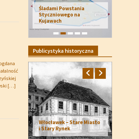
Śladami Powstania
Styczniowego na
Kujawach
Publicystyka historyczna
Bogdana
iałalność
zyńskiej
wski
[…]
Włocławek – Stare Miasto
i Stary Rynek