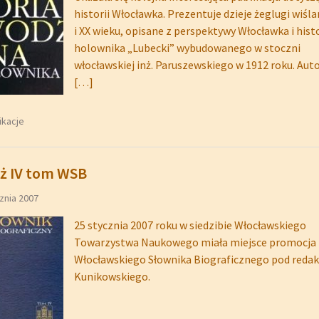
historii Włocławka. Prezentuje dzieje żeglugi wiśla
i XX wieku, opisane z perspektywy Włocławka i histo
holownika „Lubecki” wybudowanego w stoczni
włocławskiej inż. Paruszewskiego w 1912 roku. Aut
[…]
ikacje
uż IV tom WSB
znia 2007
25 stycznia 2007 roku w siedzibie Włocławskiego
Towarzystwa Naukowego miała miejsce promocja 
Włocławskiego Słownika Biograficznego pod redakc
Kunikowskiego.