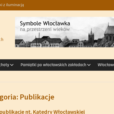
i z iluminacją
loplastyka
szkolny 2026/2027
926
łoborska. Fajans –
 1953–1981
ch
echoty
Pamiątki po włocławskich zakładach
Włocławe
goria:
Publikacje
ublikacje nt. Katedry Włocławskiej