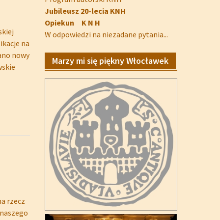
Jubileusz 20-lecia KNH
Opiekun K N H
kiej
W odpowiedzi na niezadane pytania...
ikacje na
dano nowy
Marzy mi się piękny Włocławek
wskie
na rzecz
u naszego