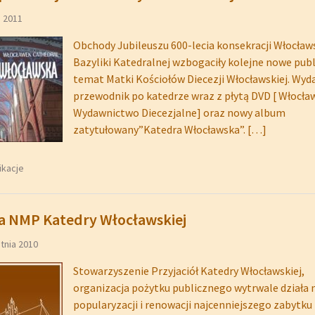
a 2011
Obchody Jubileuszu 600-lecia konsekracji Włocławs
Bazyliki Katedralnej wzbogaciły kolejne nowe publ
temat Matki Kościołów Diecezji Włocławskiej. Wy
przewodnik po katedrze wraz z płytą DVD [ Włocła
Wydawnictwo Diecezjalne] oraz nowy album
zatytułowany”Katedra Włocławska”.
[…]
ikacje
ca NMP Katedry Włocławskiej
tnia 2010
Stowarzyszenie Przyjaciół Katedry Włocławskiej,
organizacja pożytku publicznego wytrwale działa 
popularyzacji i renowacji najcenniejszego zabytk