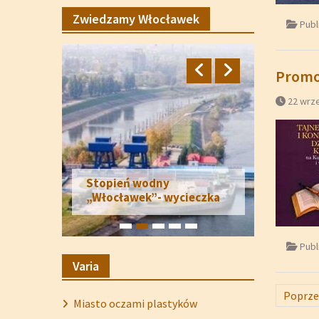
Zwiedzamy Włocławek
Publ
Promoc
22 wrz
Stopień wodny
„Włocławek”- wycieczka
Publ
Varia
Stroni
Poprze
Miasto oczami plastyków
wpisó