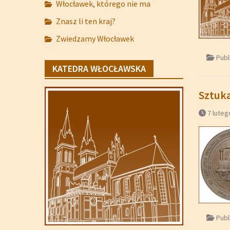
Włocławek, którego nie ma
Znasz li ten kraj?
Zwiedzamy Włocławek
Publ
KATEDRA WŁOCŁAWSKA
Sztuk
7 luteg
Publ