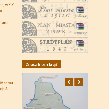
nej w XIX
rii
orami
Znasz li ten kraj?
IV tomu
ją S.