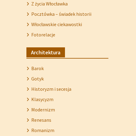
Z życia Włocławka
Pocztówka – świadek historii
Włocławskie ciekawostki
Fotorelacje
Architektura
Barok
Gotyk
Historyzm i secesja
Klasycyzm
Modernizm
Renesans
Romanizm