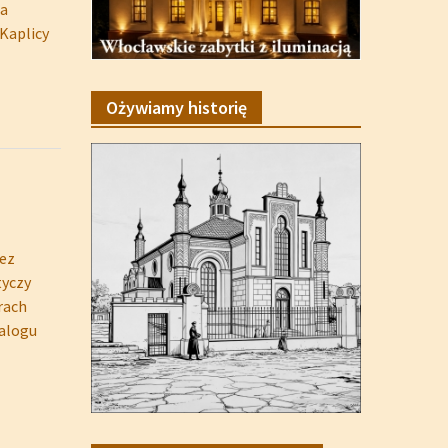
ia
Kaplicy
Ożywiamy historię
zez
tyczy
orach
alogu