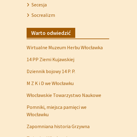
Secesja
Socrealizm
Warto odwiedzić
Wirtualne Muzeum Herbu Włocławka
14 PP Ziemi Kujawskiej
Dziennik bojowy 14 P. P.
M Z K i D we Włocławku
Włocławskie Towarzystwo Naukowe
Pomniki, miejsca pamięci we
Włocławku
Zapomniana historia Grzywna