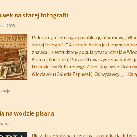
wek na starej fotografii
nia 2008
Polecamy interesującą publikację albumową „Wło
starej fotografii”. Autorem dzieła jest znany kolek
znawca i niestrudzony popularyzator dziejów Wło
Andrzej Winiarski, Prezes Stowarzyszenia Kolekc
Dziedzictwa Kulturowego Ziemi Kujawsko-Dobrzyń
Włocławku (Galeria Zapiecek). Od wydawcy: „…Ksi
ikacje
ia na wodzie pisana
ca 2008
Ukazała się kolejna interesująca publikacja dotycz