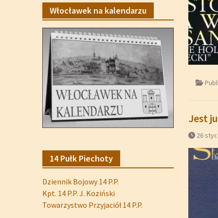
Włocławek na kalendarzu
Publ
Jest j
26 styc
14 Pułk Piechoty
Dziennik Bojowy 14 P.P.
Kpt. 14 P.P. J. Koziński
Towarzystwo Przyjaciół 14 P.P.