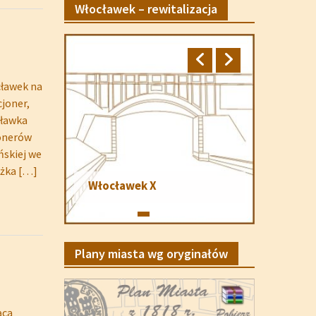
Włocławek – rewitalizacja
cławek na
cjoner,
cławka
jonerów
skiej we
ążka
[…]
Włocławek X
Plany miasta wg oryginałów
ąca