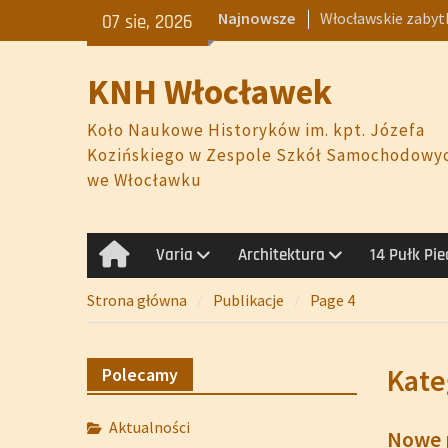
Skip
Najnowsze
Włocławskie zabytk
07 sie, 2026
to
Termometry, meta
content
Plan pracy na rok 
KNH Włocławek
Zamach majowy 1
Elżbieta Piwek-Bia
Koło Naukowe Historyków im. kpt. Józefa
Forma – Dekoracja
Kozińskiego w Zespole Szkół Samochodowy
we Włocławku
Varia
Architektura
14 Pułk Pi
Strona
główna
Strona główna
Publikacje
Page 4
Kate
Polecamy
Aktualności
Nowe p