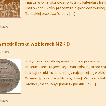
miasta. W tym roku wydano kolejny kalendarz [ser
limitowana], który prezentuje piękno odnowionej 
Mariackiej oraz dwa foldery
[…]
ikacje
a medalierska w zbiorach MZKiD
o 2009
W styczniu ukazała się nowa publikacja wydana pr
Muzeum Ziemi Kujawskiej i Dobrzyńskiej, która do
kolekcji sztuki medalierskiej znajdującej się w zbi
Muzeum [prezentacja 86 zabytków]. Promocja kat
„Medale, medaliony i plakiety polskie i z
[…]
ikacje